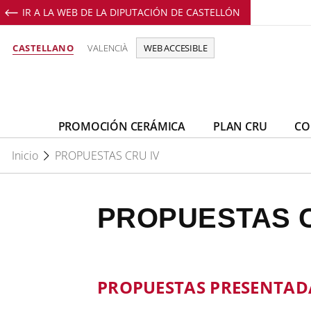
IR A LA WEB DE LA DIPUTACIÓN DE CASTELLÓN
Perfil de Facebook de Promoció C
Perfil de Youtube de Promoci
Perfil de Instagram de 
CASTELLANO
VALENCIÀ
WEB ACCESIBLE
PROMOCIÓN CERÁMICA
PLAN CRU
CO
Inicio
PROPUESTAS CRU IV
PROPUESTAS C
PROPUESTAS PRESENTAD