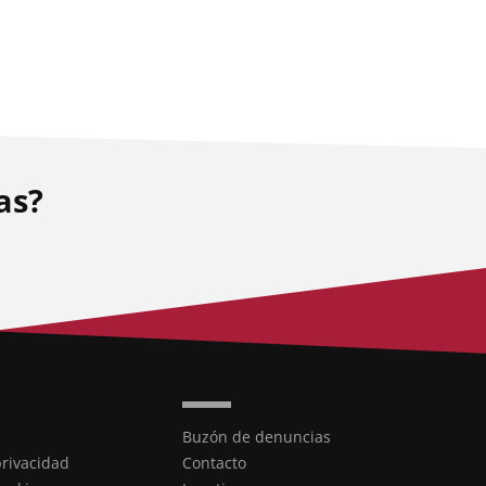
as?
Buzón de denuncias
privacidad
Contacto