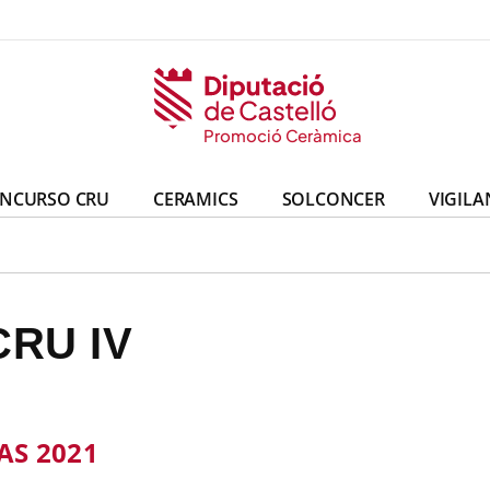
eràmica
ó Ceràmica
Promoció Ceràmica
Promoció Ceràmica
NCURSO CRU
CERAMICS
SOLCONCER
VIGILA
RU IV
AS 2021