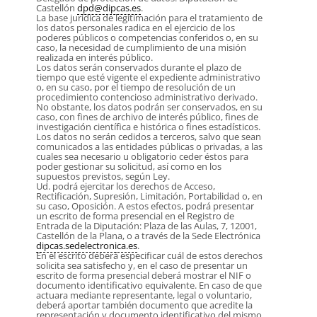
Castellón
dpd@dipcas.es
.
La base jurídica de legitimación para el tratamiento de
los datos personales radica en el ejercicio de los
poderes públicos o competencias conferidos o, en su
caso, la necesidad de cumplimiento de una misión
realizada en interés público.
Los datos serán conservados durante el plazo de
tiempo que esté vigente el expediente administrativo
o, en su caso, por el tiempo de resolución de un
procedimiento contencioso administrativo derivado.
No obstante, los datos podrán ser conservados, en su
caso, con fines de archivo de interés público, fines de
investigación científica e histórica o fines estadísticos.
Los datos no serán cedidos a terceros, salvo que sean
comunicados a las entidades públicas o privadas, a las
cuales sea necesario u obligatorio ceder éstos para
poder gestionar su solicitud, así como en los
supuestos previstos, según Ley.
Ud. podrá ejercitar los derechos de Acceso,
Rectificación, Supresión, Limitación, Portabilidad o, en
su caso, Oposición. A estos efectos, podrá presentar
un escrito de forma presencial en el Registro de
Entrada de la Diputación: Plaza de las Aulas, 7, 12001,
Castellón de la Plana, o a través de la Sede Electrónica
dipcas.sedelectronica.es
.
En el escrito deberá especificar cuál de estos derechos
solicita sea satisfecho y, en el caso de presentar un
escrito de forma presencial deberá mostrar el NIF o
documento identificativo equivalente. En caso de que
actuara mediante representante, legal o voluntario,
deberá aportar también documento que acredite la
representación y documento identificativo del mismo.