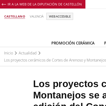
IR A LA WEB DE LA DIPUTACIÓN DE CASTELLÓN
Perfil de Facebook de Promoció C
Perfil de Youtube de Promoci
Perfil de Instagram de 
CASTELLANO
VALENCIÀ
WEB ACCESIBLE
PROMOCIÓN CERÁMICA
Inicio
Actualidad
Los proyectos cerámicos de Cortes de Arenoso y Montanejos
Los proyectos 
Montanejos se 