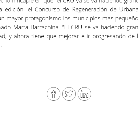
echo hincapié en que “el CRU ya se va haciendo grande
a edición, el Concurso de Regeneración de Urban
un mayor protagonismo los municipios más pequeños 
rmado Marta Barrachina. “El CRU se va haciendo gra
ad, y ahora tiene que mejorar e ir progresando de l
.