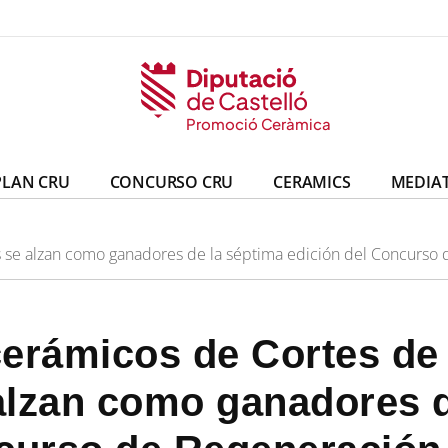
eràmica
ó Ceràmica
Promoció Ceràmica
Promoció Ceràmica
PLAN CRU
CONCURSO CRU
CERAMICS
MEDIA
 se alzan como ganadores de la séptima edición del Concurso 
cerámicos de Cortes de
alzan como ganadores d