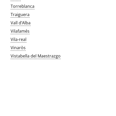
Torreblanca
Traiguera
Vall d’Alba
Vilafamés
Vila-real
Vinaròs
Vistabella del Maestrazgo