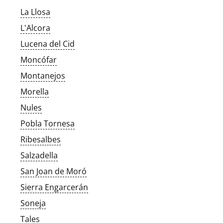
La Llosa
L'Alcora
Lucena del Cid
Moncófar
Montanejos
Morella
Nules
Pobla Tornesa
Ribesalbes
Salzadella
San Joan de Moró
Sierra Engarcerán
Soneja
Tales