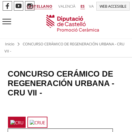
CASTELLANO
VALENCIÀ
ES
VA
WEB ACCESIBLE
Promoció Ceràmica
Inicio
CONCURSO CERÁMICO DE REGENERACIÓN URBANA - CRU
VII -
CONCURSO CERÁMICO DE
REGENERACIÓN URBANA -
CRU VII -
Usa
las
teclas