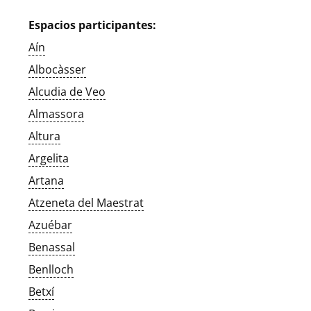
Espacios participantes:
Aín
Albocàsser
Alcudia de Veo
Almassora
Altura
Argelita
Artana
Atzeneta del Maestrat
Azuébar
Benassal
Benlloch
Betxí