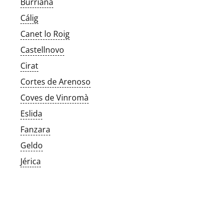
Burriana
Cálig
Canet lo Roig
Castellnovo
Cirat
Cortes de Arenoso
Coves de Vinromà
Eslida
Fanzara
Geldo
Jérica