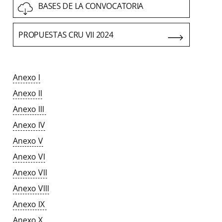
BASES DE LA CONVOCATORIA
izquierda
y
derecha
PROPUESTAS CRU VII 2024
para
navegar
entre
pestañas.
Anexo I
Anexo II
Anexo III
Anexo IV
Anexo V
Anexo VI
Anexo VII
Anexo VIII
Anexo IX
Anexo X