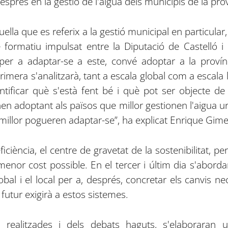
sprés en la gestió de l'aigua dels municipis de la prov
quella que es referix a la gestió municipal en particula
le formatiu impulsat entre la Diputació de Castelló i
 per a adaptar-se a este, convé adoptar a la provínci
imera s'analitzarà, tant a escala global com a escala lo
ntificar què s'està fent bé i què pot ser objecte de
en adoptant als països que millor gestionen l'aigua u
e millor pogueren adaptar-se”, ha explicat Enrique Gim
iciència, el centre de gravetat de la sostenibilitat, p
 menor cost possible. En el tercer i últim dia s'aborda
obal i el local per a, després, concretar els canvis
 futur exigirà a estos sistemes.
is realitzades i dels debats haguts, s'elaboraran