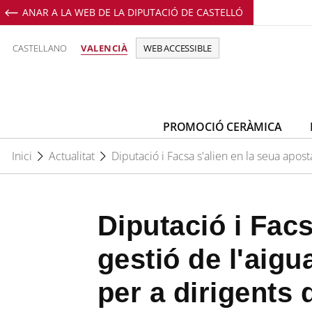
ANAR A LA WEB DE LA DIPUTACIÓ DE CASTELLÓ
Perfil de Facebook de Promoció C
Perfil de Youtube de Promoci
Perfil de Instagram de 
CASTELLANO
VALENCIÀ
WEB ACCESSIBLE
PROMOCIÓ CERÀMICA
Inici
Actualitat
Diputació i Facsa s'alien en la seua apos
Diputació i Facs
gestió de l'aig
per a dirigents 