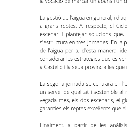
la vocació de marcar un abans i un de
La gestió de l'aigua en general, i d'a
a grans reptes. Al respecte, el Cic
escenari i plantejar solucions que,
s'estructura en tres jornades. En la pr
de l'aigua per a, d'esta manera, ide
considerar les estratègies que es ven
a Castelló i la seua província les qu
La segona jornada se centrarà en l'ef
un servei de qualitat i sostenible al
vegada més, els dos escenaris, el gl
garanties els reptes excel·lents que el
Finalment, a partir de les anàlis