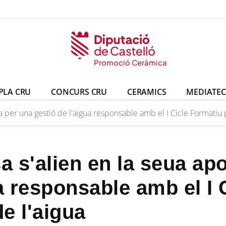
eràmica
ó Ceràmica
Promoció Ceràmica
Promoció Ceràmica
PLA CRU
CONCURS CRU
CERAMICS
MEDIATE
ta per una gestió de l'aigua responsable amb el I Cicle Formatiu p
a s'alien en la seua ap
ua responsable amb el I 
de l'aigua