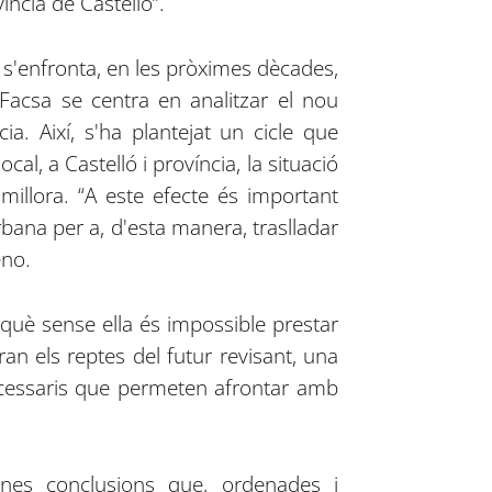
íncia de Castelló”.
r, s'enfronta, en les pròximes dècades,
 Facsa se centra en analitzar el nou
a. Així, s'ha plantejat un cicle que
cal, a Castelló i província, la situació
 millora. “A este efecte és important
rbana per a, d'esta manera, traslladar
eno.
erquè sense ella és impossible prestar
ran els reptes del futur revisant, una
 necessaris que permeten afrontar amb
 unes conclusions que, ordenades i