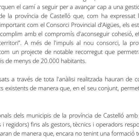
rquen el camí a seguir per a avançar cap a una gestió 
 de la província de Castelló que, com ha expressat 
mportant com el Consorci Provincial d'Aigües, els es
 complim amb el compromís d'aconseguir cohesió, efici
territori”. A més de l'impuls al nou consorci, la p
com un projecte de notable recorregut que permetrà m
pis de menys de 20.000 habitants.
ats a través de tota l'anàlisi realitzada hauran de co
ats existents de manera que, en el seu conjunt, perm
onals dels municipis de la província de Castelló amb 
 i regidors) fins als gestors, tècnics i operadors resp
saran de manera que, encara no tenint una formació 