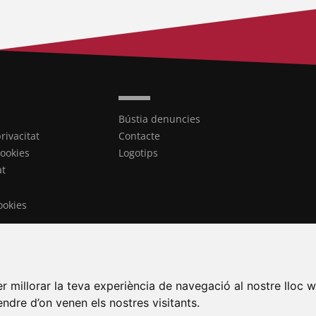
Bústia denuncies
privacitat
Contacte
cookies
Logotips
at
ookies
r millorar la teva experiència de navegació al nostre lloc w
tendre d’on venen els nostres visitants.