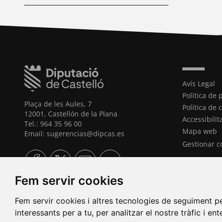
Avís Legal
Política de 
Plaça de les Aules, 7
Política de 
12001, Castellón de la Plana
Accessibilit
Tel.: 964 35 96 00
Mapa web
Email: sugerencias@dipcas.es
Gestionar c
Fem servir cookies
Fem servir cookies i altres tecnologies de seguiment pe
interessants per a tu, per analitzar el nostre tràfic i en