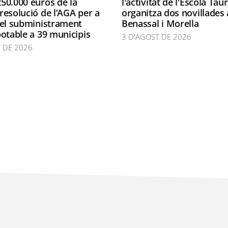
50.000 euros de la
l'activitat de l'Escola Taur
resolució de l’AGA per a
organitza dos novillades 
 el subministrament
Benassal i Morella
potable a 39 municipis
3 D'AGOST DE 2026
 DE 2026