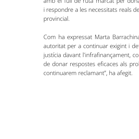
amb el full de ruta marcat per dona
i respondre a les necessitats reals de 
provincial.
Com ha expressat Marta Barrachina,
autoritat per a continuar exigint i d
justícia davant l'infrafinançament, 
de donar respostes eficaces als prob
continuarem reclamant”, ha afegit.
Compartir en Facebook
Compartir en Twitter
Compartir en Linkedin