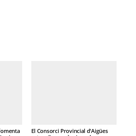
 fomenta
El Consorci Provincial d'Aigües