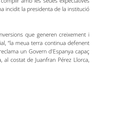
, complir amb les seues expectatives
a incidit la presidenta de la institució
inversions que generen creixement i
cial, “la meua terra continua defenent
, i reclama un Govern d'Espanya capaç
, al costat de Juanfran Pérez Llorca,