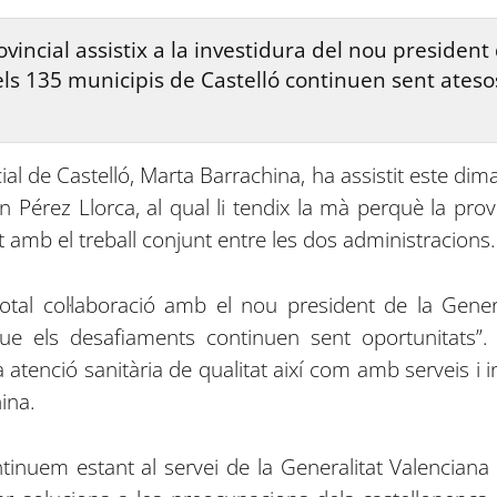
incial assistix a la investidura del nou president d
 els 135 municipis de Castelló continuen sent ates
ial de Castelló, Marta Barrachina, ha assistit este dima
n Pérez Llorca, al qual li tendix la mà perquè la pro
t amb el treball conjunt entre les dos administracions.
otal col·laboració amb el nou president de la Gener
que els desafiaments continuen sent oportunitats”
tenció sanitària de qualitat així com amb serveis i i
ina.
tinuem estant al servei de la Generalitat Valenciana a