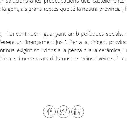
r solucions a les preocupacions dels castellonencs
la gent, als grans reptes que té la nostra província”, h
 “hui continuem guanyant amb polítiques socials, 
efenent un finançament just”. Per a la dirigent provin
continua exigint solucions a la pesca o a la ceràmica
lemes i necessitats dels nostres veïns i veïnes. I ara