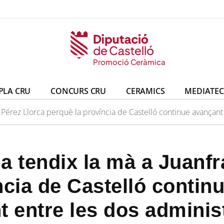
eràmica
ó Ceràmica
Promoció Ceràmica
Promoció Ceràmica
PLA CRU
CONCURS CRU
CERAMICS
MEDIATE
 Pérez Llorca perquè la província de Castelló continue avançant
a tendix la mà a Juanfr
ncia de Castelló conti
nt entre les dos admini