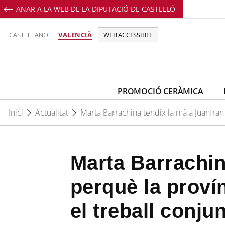
ANAR A LA WEB DE LA DIPUTACIÓ DE CASTELLÓ
Perfil de Facebook de Promoció C
Perfil de Youtube de Promoci
Perfil de Instagram de 
CASTELLANO
VALENCIÀ
WEB ACCESSIBLE
PROMOCIÓ CERÀMICA
Inici
Actualitat
Marta Barrachina tendix la mà a Juanfran
Marta Barrachin
perquè la proví
el treball conju